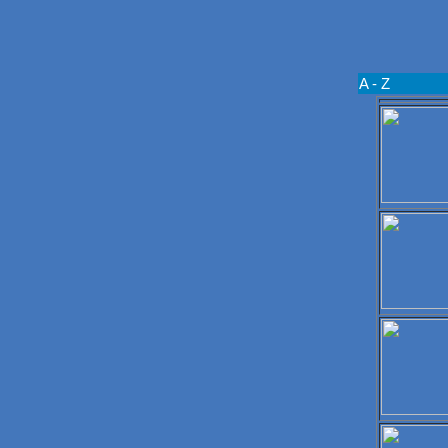
A - Z