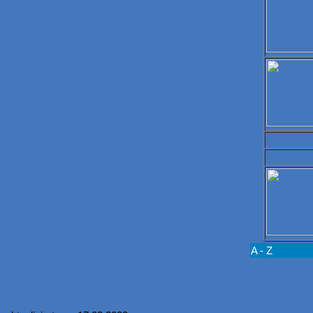
A - Z